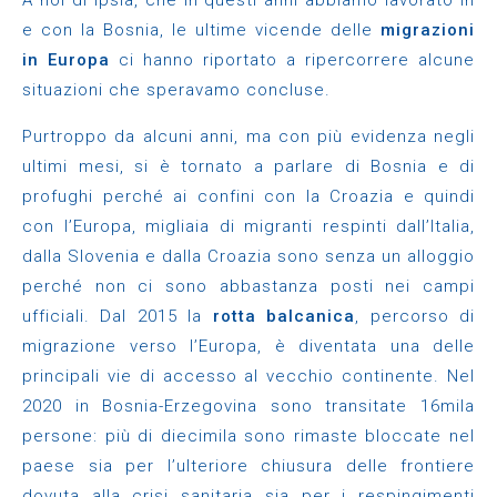
A noi di Ipsia, che in questi anni abbiamo lavorato in
e con la Bosnia, le ultime vicende delle
migrazioni
in Europa
ci hanno riportato a ripercorrere alcune
situazioni che speravamo concluse.
Purtroppo da alcuni anni, ma con più evidenza negli
ultimi mesi, si è tornato a parlare di Bosnia e di
profughi perché ai confini con la Croazia e quindi
con l’Europa, migliaia di migranti respinti dall’Italia,
dalla Slovenia e dalla Croazia sono senza un alloggio
perché non ci sono abbastanza posti nei campi
ufficiali. Dal 2015 la
rotta balcanica
, percorso di
migrazione verso l’Europa, è diventata una delle
principali vie di accesso al vecchio continente. Nel
2020 in Bosnia-Erzegovina sono transitate 16mila
persone: più di diecimila sono rimaste bloccate nel
paese sia per l’ulteriore chiusura delle frontiere
dovuta alla crisi sanitaria sia per i respingimenti