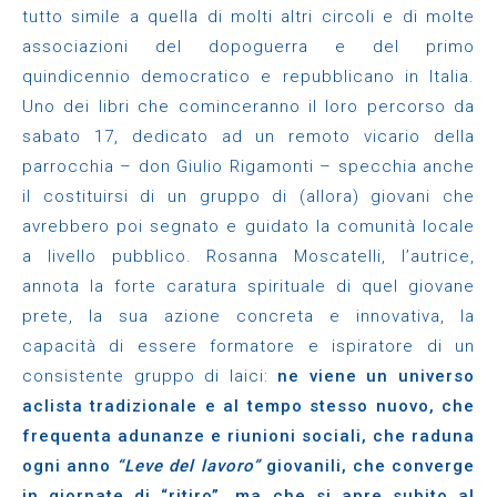
tutto simile a quella di molti altri circoli e di molte
associazioni del dopoguerra e del primo
quindicennio democratico e repubblicano in Italia.
Uno dei libri che cominceranno il loro percorso da
sabato 17, dedicato ad un remoto vicario della
parrocchia – don Giulio Rigamonti – specchia anche
il costituirsi di un gruppo di (allora) giovani che
avrebbero poi segnato e guidato la comunità locale
a livello pubblico. Rosanna Moscatelli, l’autrice,
annota la forte caratura spirituale di quel giovane
prete, la sua azione concreta e innovativa, la
capacità di essere formatore e ispiratore di un
consistente gruppo di laici:
ne viene un universo
aclista tradizionale e al tempo stesso nuovo, che
frequenta adunanze e riunioni sociali, che raduna
ogni anno
“Leve del lavoro”
giovanili, che converge
in giornate di “ritiro”, ma che si apre subito al