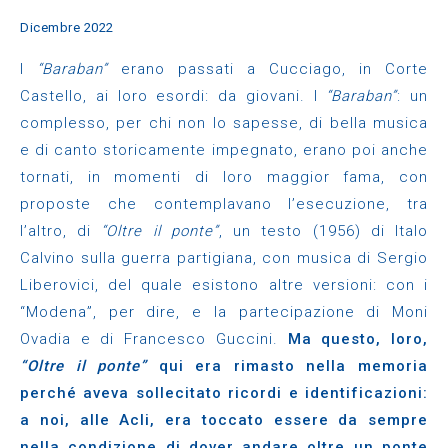
Dicembre 2022
I
“Baraban”
erano passati a Cucciago, in Corte
Castello, ai loro esordi: da giovani. I
“Baraban”
: un
complesso, per chi non lo sapesse, di bella musica
e di canto storicamente impegnato, erano poi anche
tornati, in momenti di loro maggior fama, con
proposte che contemplavano l’esecuzione, tra
l’altro, di
“Oltre il ponte”
, un testo (1956) di Italo
Calvino sulla guerra partigiana, con musica di Sergio
Liberovici, del quale esistono altre versioni: con i
“Modena”, per dire, e la partecipazione di Moni
Ovadia e di Francesco Guccini.
Ma questo, loro,
“Oltre il ponte”
qui era rimasto nella memoria
perché aveva sollecitato ricordi e identificazioni:
a noi, alle Acli, era toccato essere da sempre
nella condizione di dover andare oltre un ponte