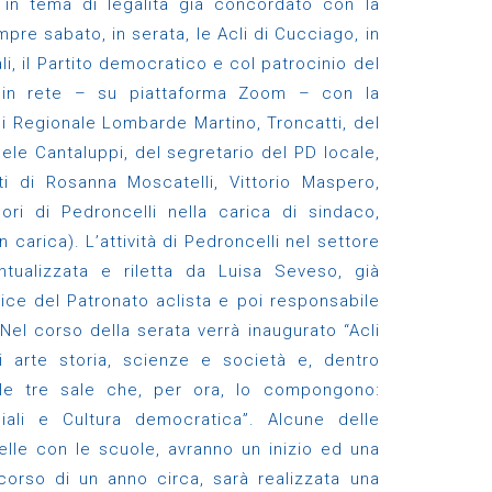
 in tema di legalità già concordato con la
pre sabato, in serata, le Acli di Cucciago, in
li, il Partito democratico e col patrocinio del
 in rete – su piattaforma Zoom – con la
li Regionale Lombarde Martino, Troncatti, del
le Cantaluppi, del segretario del PD locale,
ti di Rosanna Moscatelli, Vittorio Maspero,
ri di Pedroncelli nella carica di sindaco,
 carica). L’attività di Pedroncelli nel settore
untualizzata e riletta da Luisa Seveso, già
rice del Patronato aclista e poi responsabile
 Nel corso della serata verrà inaugurato “Acli
di arte storia, scienze e società e, dentro
lle tre sale che, per ora, lo compongono:
iali e Cultura democratica”. Alcune delle
elle con le scuole, avranno un inizio ed una
corso di un anno circa, sarà realizzata una