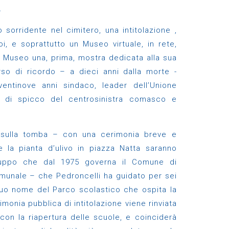
.
to sorridente nel cimitero, una intitolazione ,
oi, e soprattutto un Museo virtuale, in rete,
el Museo una, prima, mostra dedicata alla sua
rso di ricordo – a dieci anni dalla morte -
ventinove anni sindaco, leader dell’Unione
gura di spicco del centrosinistra comasco e
ri sulla tomba – con una cerimonia breve e
 la pianta d’ulivo in piazza Natta saranno
gruppo che dal 1975 governa il Comune di
munale – che Pedroncelli ha guidato per sei
 suo nome del Parco scolastico che ospita la
monia pubblica di intitolazione viene rinviata
 con la riapertura delle scuole, e coinciderà