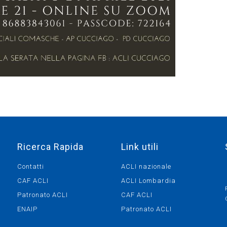
Ricerca Rapida
Link utili
Contatti
ACLI nazionale
CAF ACLI
ACLI Lombardia
Patronato ACLI
CAF ACLI
ENAIP
Patronato ACLI