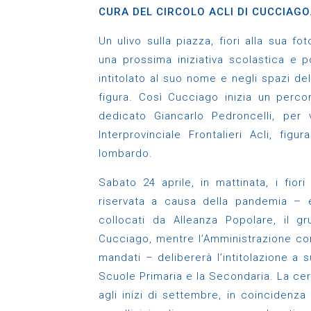
CURA DEL CIRCOLO ACLI DI CUCCIAGO
Un ulivo sulla piazza, fiori alla sua fo
una prossima iniziativa scolastica e p
intitolato al suo nome e negli spazi d
figura. Così Cucciago inizia un perco
dedicato Giancarlo Pedroncelli, per 
Interprovinciale Frontalieri Acli, fi
lombardo.
Sabato 24 aprile, in mattinata, i fio
riservata a causa della pandemia – e
collocati da Alleanza Popolare, il 
Cucciago, mentre l’Amministrazione co
mandati – delibererà l’intitolazione a
Scuole Primaria e la Secondaria. La ceri
agli inizi di settembre, in coincidenza