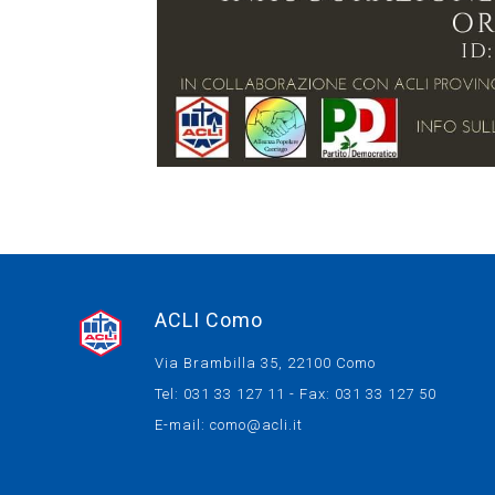
ACLI Como
Via Brambilla 35, 22100 Como
Tel: 031 33 127 11 - Fax: 031 33 127 50
E-mail:
como@acli.it