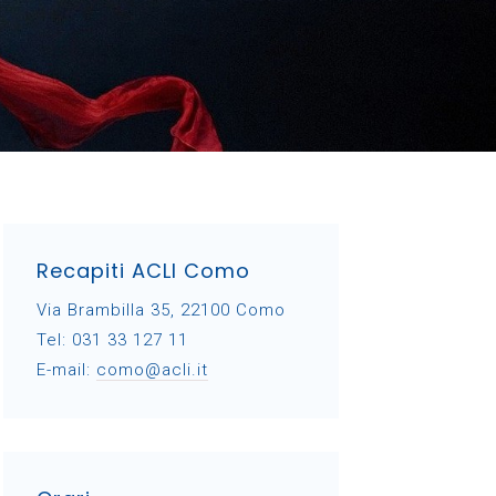
Recapiti ACLI Como
Via Brambilla 35, 22100 Como
Tel: 031 33 127 11
E-mail:
como@acli.it