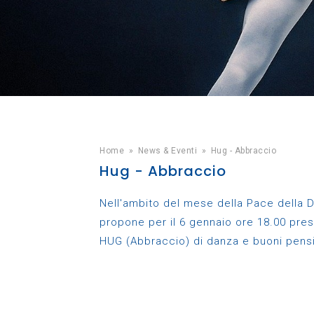
Home
»
News & Eventi
»
Hug - Abbraccio
Hug - Abbraccio
Nell'ambito del mese della Pace della
propone per il 6 gennaio ore 18.00 pre
HUG (Abbraccio) di danza e buoni pensi