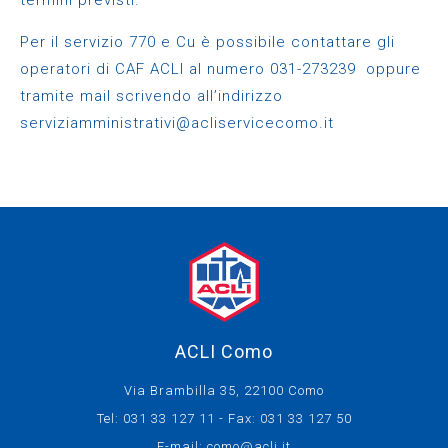
termini previsti.
Per il servizio 770 e Cu è possibile contattare gli
operatori di CAF ACLI al numero 031-273239 oppure
tramite mail scrivendo all’indirizzo
serviziamministrativi@acliservicecomo.it
ACLI Como
Via Brambilla 35, 22100 Como
Tel: 031 33 127 11 - Fax: 031 33 127 50
E-mail:
como@acli.it