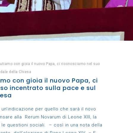
lutiamo con gioia il nuovo Papa, ci riconosciamo nel suo
dale della Chiesa
amo con gioia il nuovo Papa, ci
so incentrato sulla pace e sul
iesa
 un’indicazione per quello che sarà il novo
nsare alla Rerum Novarum di Leone XIII, la
 le questioni sociali. – così in una nota della