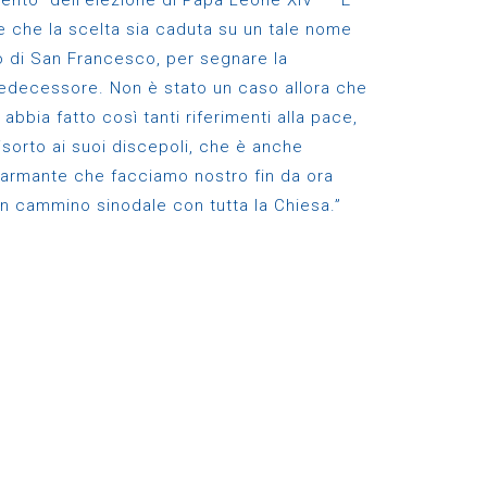
mento dell’elezione di Papa Leone XIV – E
 che la scelta sia caduta su un tale nome
co di San Francesco, per segnare la
predecessore. Non è stato un caso allora che
 abbia fatto così tanti riferimenti alla pace,
risorto ai suoi discepoli, che è anche
sarmante che facciamo nostro fin da ora
n cammino sinodale con tutta la Chiesa.”