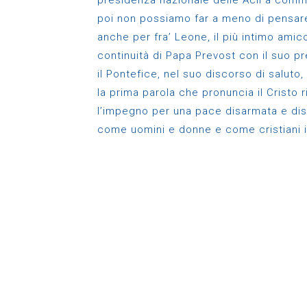
presidenza nazionale delle Acli a com
poi non possiamo far a meno di pensare
anche per fra’ Leone, il più intimo ami
continuità di Papa Prevost con il suo 
il Pontefice, nel suo discorso di saluto,
la prima parola che pronuncia il Cristo 
l’impegno per una pace disarmata e di
come uomini e donne e come cristiani i