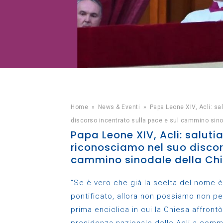
Home
»
News & Eventi
»
Papa Leone XIV, Acli: sa
discorso incentrato sulla pace e sul cammino sino
Papa Leone XIV, Acli: saluti
riconosciamo nel suo discor
cammino sinodale della Ch
“Se è vero che già la scelta del nome è
pontificato, allora non possiamo non pe
prima enciclica in cui la Chiesa affrontò