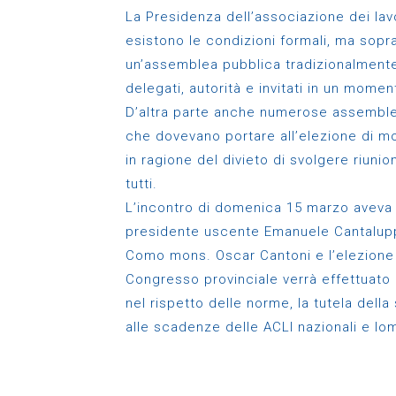
La Presidenza dell’associazione dei lavo
esistono le condizioni formali, ma sopra
un’assemblea pubblica tradizionalmente
delegati, autorità e invitati in un mome
D’altra parte anche numerose assemblee
che dovevano portare all’elezione di mo
in ragione del divieto di svolgere riunio
tutti.
L’incontro di domenica 15 marzo aveva 
presidente uscente Emanuele Cantalupp
Como mons. Oscar Cantoni e l’elezione d
Congresso provinciale verrà effettuato 
nel rispetto delle norme, la tutela della
alle scadenze delle ACLI nazionali e lo