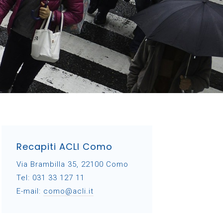
Recapiti ACLI Como
Via Brambilla 35, 22100 Como
Tel: 031 33 127 11
E-mail:
como@acli.it