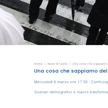
Home
»
News & Eventi
»
Una cosa che sappiamo d
Una cosa che sappiamo del
Mercoledì 6 marzo ore 17.30 - Confcoop
Scenari demografici e macro-trasformazi